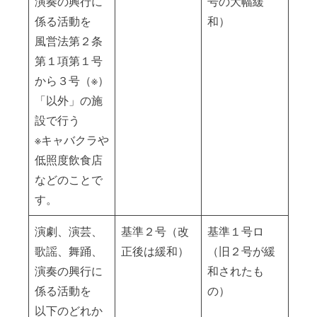
演奏の興行に
号の大幅緩
係る活動を
和）
風営法第２条
第１項第１号
から３号（※）
「以外」の施
設で行う
※キャバクラや
低照度飲食店
などのことで
す。
演劇、演芸、
基準２号（改
基準１号ロ
歌謡、舞踊、
正後は緩和）
（旧２号が緩
演奏の興行に
和されたも
係る活動を
の）
以下のどれか