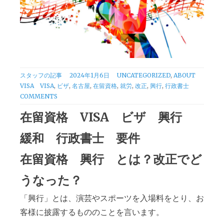
CATEGORIES
スタッフの記事
2024年1月6日
UNCATEGORIZED
,
ABOUT
TAGS
VISA
VISA
,
ビザ
,
名古屋
,
在留資格
,
就労
,
改正
,
興行
,
行政書士
COMMENTS
在留資格 VISA ビザ 興行
緩和 行政書士 要件
在留資格 興行 とは？改正でど
うなった？
「興行」とは、演芸やスポーツを入場料をとり、お
客様に披露するもののことを言います。