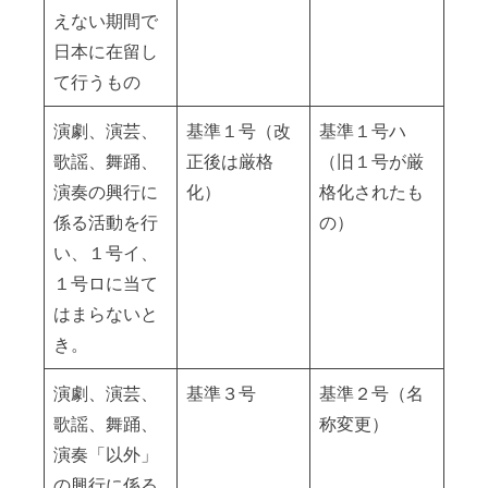
えない期間で
日本に在留し
て行うもの
演劇、演芸、
基準１号（改
基準１号ハ
歌謡、舞踊、
正後は厳格
（旧１号が厳
演奏の興行に
化）
格化されたも
係る活動を行
の）
い、１号イ、
１号ロに当て
はまらないと
き。
演劇、演芸、
基準３号
基準２号（名
歌謡、舞踊、
称変更）
演奏「以外」
の興行に係る