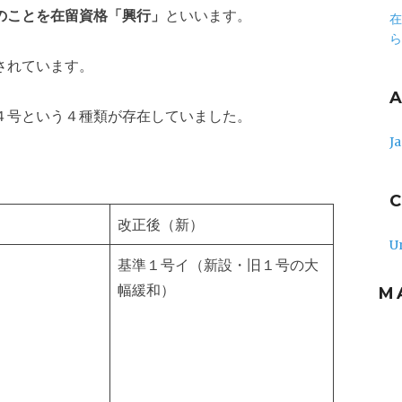
のことを在留資格「興行」
といいます。
在
ら
されています。
４号という４種類が存在していました。
J
改正後（新）
U
基準１号イ（新設・旧１号の大
幅緩和）
M