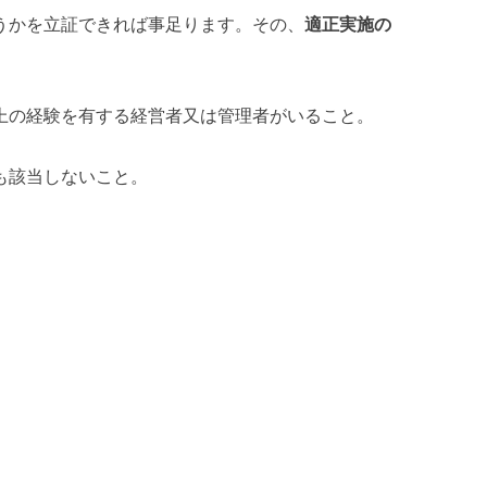
うかを立証できれば事足ります。その、
適正実施の
上の経験を有する経営者又は管理者がいること。
も該当しないこと。