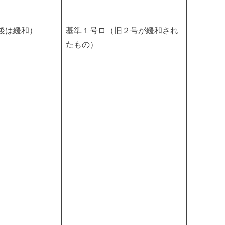
後は緩和）
基準１号ロ（旧２号が緩和され
たもの）