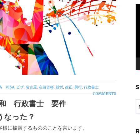
V
Pl
TAGS
A
VISA
,
ビザ
,
名古屋
,
在留資格
,
就労
,
改正
,
興行
,
行政書士
COMMENTS
緩和 行政書士 要件
うなった？
客様に披露するもののことを言います。