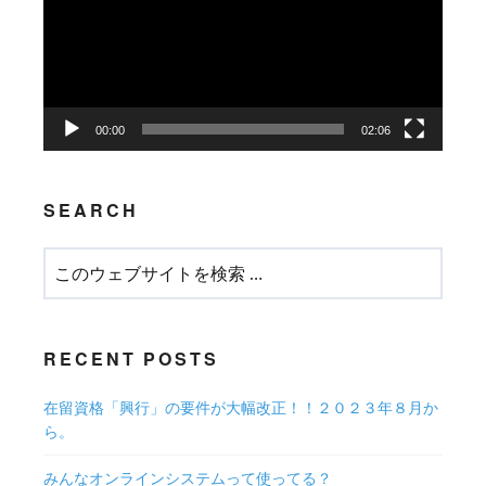
レ
ー
ヤ
ー
00:00
02:06
SEARCH
RECENT POSTS
在留資格「興行」の要件が大幅改正！！２０２３年８月か
ら。
みんなオンラインシステムって使ってる？