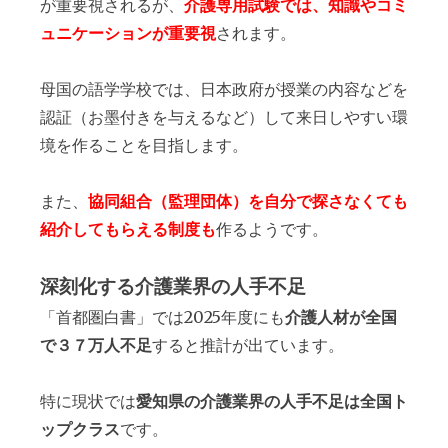
が重要視されるが、
介護専用試験では、知識やコミ
ュニケーションが重要視
されます。
母国の語学学校では、日本政府が授業の内容などを
認証（お墨付きを与えるなど）して来日しやすい環
境を作ることを目指します。
また、
協同組合（監理団体）を自分で探さなくても
紹介してもらえる制度も
作るようです。
深刻化する介護業界の人手不足
「首都圏白書」では2025年度にも
介護人材が全国
で３７万人不足
すると推計が出ています。
特に現状では
愛知県の介護業界の人手不足は全国ト
ップクラス
です。