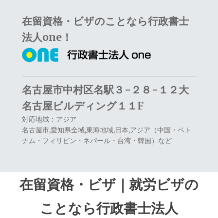
ナ
コ
在留資格・ビザのことなら行政書士
ビ
ン
ゲ
テ
法人one！
ー
ン
シ
ツ
ョ
へ
ン
ス
名古屋市中村区名駅３−２８−１２大
へ
キ
名古屋ビルディング１１F
ス
ッ
対応地域：アジア
キ
プ
名古屋市,愛知県全域,東海地域,日本,アジア（中国・ベト
ナム・フィリピン・ネパール・台湾・韓国）など
ッ
プ
在留資格・ビザ｜就労ビザの
ことなら行政書士法人