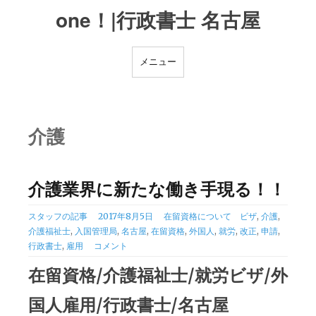
one！|行政書士 名古屋
メニュー
介護
介護業界に新たな働き手現る！！
カ
タ
スタッフの記事
2017年8月5日
在留資格について
ビザ
,
介護
,
テ
グ
介護福祉士
,
入国管理局
,
名古屋
,
在留資格
,
外国人
,
就労
,
改正
,
申請
,
ゴ
行政書士
,
雇用
コメント
リ
在留資格/介護福祉士/就労ビザ/外
ー
国人雇用/行政書士/名古屋