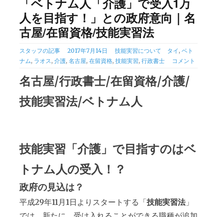
「ベトナム人「介護」で受入1万
人を目指す！」との政府意向｜名
古屋/在留資格/技能実習法
カ
タ
スタッフの記事
2017年7月14日
技能実習について
タイ
,
ベト
テ
グ
ナム
,
ラオス
,
介護
,
名古屋
,
在留資格
,
技能実習
,
行政書士
コメント
ゴ
名古屋/行政書士/在留資格/介護/
リ
ー
技能実習法/ベトナム人
技能実習「介護」で目指すのはベ
トナム人の受入！？
政府の見込は？
平成29年11月1日よりスタートする「
技能実習法
」
では、新たに、受け入れることができる
職種が追加