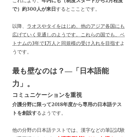
これにより、
年内にも（制度スタートから2月程度
で）約300人が来日
するとこことです。
以降、
ラオスやタイをはじめ、他のアジア各国にも
広げていく見通しのようです。これらの国でも、ベ
トナムの3年で1万人と同規模の受け入れを目指す
よ
うです。
最も壁なのは？―「日本語能
力」。
コミュニケーションを重視
介護分野に限って2018年度から専用の日本語テス
トを創設す
るようです。
他の分野の日本語テストでは、漢字などの筆記試験