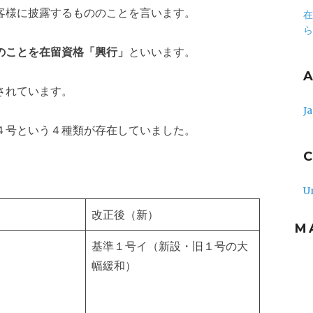
客様に披露するもののことを言います。
在
ら
のことを在留資格「興行」
といいます。
されています。
J
４号という４種類が存在していました。
U
改正後（新）
M
基準１号イ（新設・旧１号の大
幅緩和）