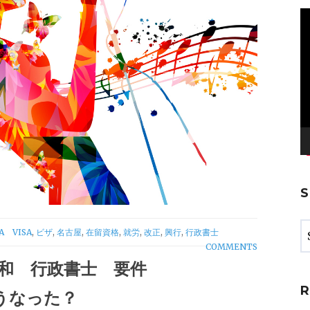
V
Pl
TAGS
A
VISA
,
ビザ
,
名古屋
,
在留資格
,
就労
,
改正
,
興行
,
行政書士
COMMENTS
緩和 行政書士 要件
うなった？