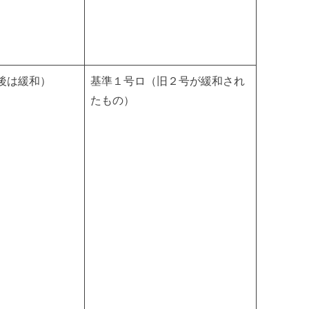
後は緩和）
基準１号ロ（旧２号が緩和され
たもの）